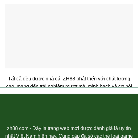
Tất cả đều được nhà cái ZH88 phát triển với chất lượng
cao, mang đến trải nghiệm mượt mà, minh bạch và cơ hội
thắng lớn cho mọi hội viên.
Cá cược thể thao – Sân chơi đẳng cấp dành
cho tín đồ bóng đá
Thể thao tại ZH88 chính là thiên đường của những người
zh88 com - Đây là trang web mới được đánh giá là uy tín
yêu bóng đá và nhiều bộ môn khác. Hệ thống cung cấp
nhất Việt Nam hiện nay. Cung cấp đa số các thể loại game