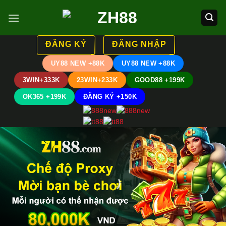
Bỏ
qua
nội
dung
ĐĂNG KÝ
ĐĂNG NHẬP
UY88 NEW +88K
UY88 NEW +88K
3WIN+333K
23WIN+233K
GOOD88 +199K
OK365 +199K
ĐĂNG KÝ +150K